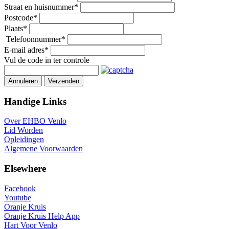
Straat en huisnummer
*
Postcode
*
Plaats
*
Telefoonnummer
*
E-mail adres
*
Vul de code in ter controle
Annuleren
Verzenden
Handige Links
Over EHBO Venlo
Lid Worden
Opleidingen
Algemene Voorwaarden
Elsewhere
Facebook
Youtube
Oranje Kruis
Oranje Kruis Help App
Hart Voor Venlo