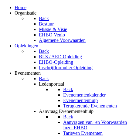
Home
Organisatie
Back
Bestuur
Missie & Visie
EHBO Venlo
Algemene Voorwaarden
Opleidingen
Back
BLS / AED Opleiding
EHBO-Opleiding
Inschrijfformulier Opleiding
Evenementen
Back
Ledenportaal
Back
Evenementenkalender
Evenementenhulp
Terugkerende Evenementen
Aanvraag Evenementenhulp
Back
Aanvragen van- en Voorwaarden
Inzet EHBO
Tarieven Evementen