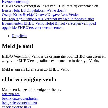
Evenementenhulp
EHBO Venlo verzorgt de inzet van EHBO'ers bij evenementen.
Eerste Hulp
Bij Ongelukken
Wat te doen?
Oranje Kruis Boekje
Nieuwe Uitgave
Lees Verder
De Help App
Oranje Kruis
Verbindt mensen in noodsituaties
Evenementen
EHBO Venlo Helpt
Bij het verzorgen van goed
opgeleide EHBO'ers voor evenementen
Uitgelicht
Meld je aan!
EHBO Vereniging Venlo is dé organisatie voor EHBO cursussen en
zorgt voor EHBO'ers op talloze evenementen in de regio Venlo.
Meld je aan als lid en steun zo EHBO Venlo!
ehbo vereniging venlo
Maak een keuze uit de volgende items.
wie zijn
we
bekijk onze
opleidingen
bekijk
de evenementen
check
externe links