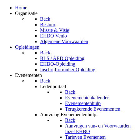
Home
Organisatie
Back
Bestuur
Missie & Visie
EHBO Venlo
Algemene Voorwaarden
Opleidingen
Back
BLS / AED Opleiding
EHBO-Opleiding
Inschrijfformulier Opleiding
Evenementen
Back
Ledenportaal
Back
Evenementenkalender
Evenementenhulp
Terugkerende Evenementen
Aanvraag Evenementenhulp
Back
Aanvragen van- en Voorwaarden
Inzet EHBO
Tarieven Evementen